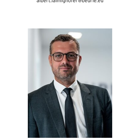
albert.laimighofer@beurle.eu