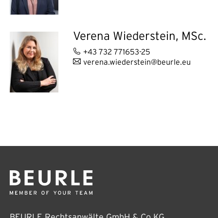
Verena Wiederstein, MSc.
+43 732 771653-25
verena.wiederstein@beurle.eu
BEURLE Rechtsanwälte GmbH & Co KG