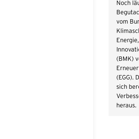
Noch läu
Begutach
vom Bun
Klimasc
Energie,
Innovat
(BMK) v
Erneuer
(EGG). D
sich ber
Verbess
heraus.