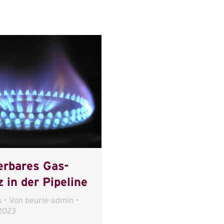
erbares Gas-
 in der Pipeline
s
Von
beurle-admin
2023