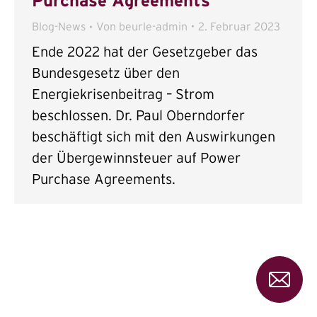
Purchase Agreements
Blog-News
Von
beurle-admin
2. Februar 2023
Ende 2022 hat der Gesetzgeber das
Bundesgesetz über den
Energiekrisenbeitrag – Strom
beschlossen. Dr. Paul Oberndorfer
beschäftigt sich mit den Auswirkungen
der Übergewinnsteuer auf Power
Purchase Agreements.
Send
Sie