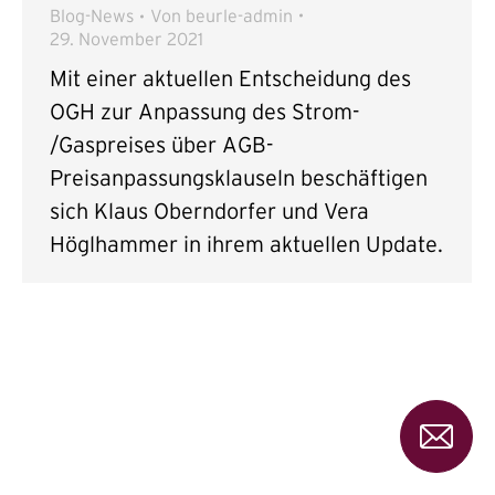
Blog-News
Von
beurle-admin
29. November 2021
Mit einer aktuellen Entscheidung des
OGH zur Anpassung des Strom-
/Gaspreises über AGB-
Preisanpassungsklauseln beschäftigen
sich Klaus Oberndorfer und Vera
Höglhammer in ihrem aktuellen Update.
Send
Sie