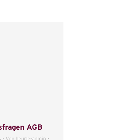
sfragen AGB
s
Von
beurle-admin