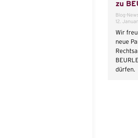
zu B
Blog-New
12. Janua
Wir fre
neue Pa
Rechtsa
BEURLE 
dürfen.