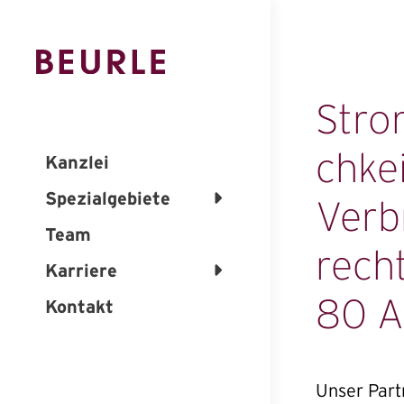
Stro
chke
Kanzlei
Spezialgebiete
Verb
Team
recht
Karriere
80 A
Kontakt
Unser Part