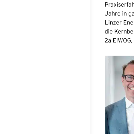
Praxiserfa
Jahre in g
Linzer Ene
die Kernb
2a ElWOG,